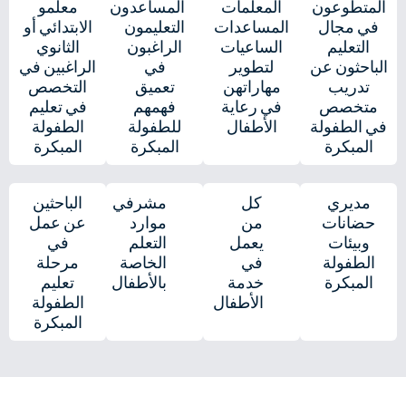
المتطوعون
المعلمات
المساعدون
معلمو
في مجال
المساعدات
التعليمون
الابتدائي أو
التعليم
الساعيات
الراغبون
الثانوي
الباحثون عن
لتطوير
في
الراغبين في
تدريب
مهاراتهن
تعميق
التخصص
متخصص
في رعاية
فهمهم
في تعليم
في الطفولة
الأطفال​
للطفولة
الطفولة
المبكرة​
المبكرة​
المبكرة​
مديري
كل
مشرفي
الباحثين
حضانات
من
موارد
عن عمل
وبيئات
يعمل
التعلم
في
الطفولة
في
الخاصة
مرحلة
المبكرة​
خدمة
بالأطفال
تعليم
الأطفال​
الطفولة
المبكرة​