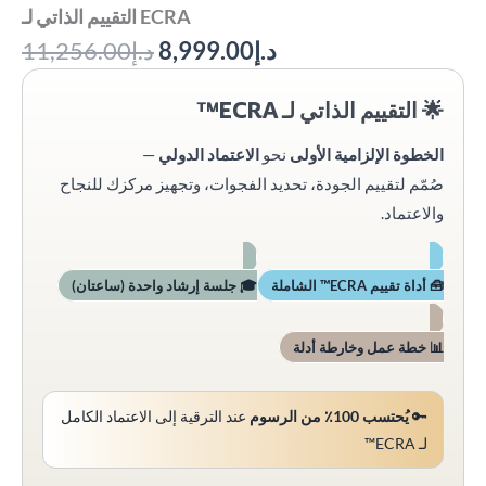
التقييم الذاتي لـ ECRA
د.إ
8,999.00
د.إ
11,256.00
🌟 التقييم الذاتي لـ ECRA™
الخطوة الإلزامية الأولى
نحو
الاعتماد الدولي
—
صُمّم لتقييم الجودة، تحديد الفجوات، وتجهيز مركزك للنجاح
والاعتماد.
🧰 أداة تقييم ECRA™ الشاملة
🎓 جلسة إرشاد واحدة (ساعتان)
📊 خطة عمل وخارطة أدلة
🔑
يُحتسب 100٪ من الرسوم
عند الترقية إلى الاعتماد الكامل
لـ ECRA™